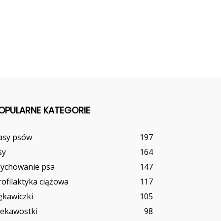
OPULARNE KATEGORIE
asy psów
197
sy
164
ychowanie psa
147
rofilaktyka ciążowa
117
ękawiczki
105
iekawostki
98