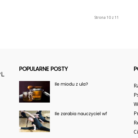
Strona 10 z 11
POPULARNE POSTY
P
Ile miodu z ula?
R
P
W
P
Ile zarabia nauczyciel wf
R
C