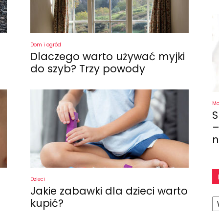
Dom i ogród
Dlaczego warto używać myjki
do szyb? Trzy powody
M
S
–
n
Dzieci
Jakie zabawki dla dzieci warto
K
kupić?