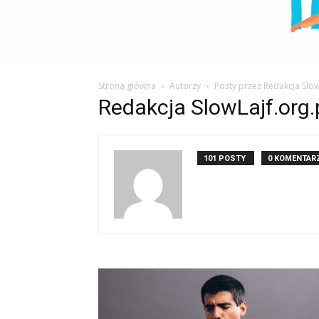
Strona główna
Autorzy
Posty przez Redakcja Slow
Redakcja SlowLajf.org.
101 POSTY
0 KOMENTAR