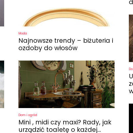
d
Moda
Najnowsze trendy – biżuteria i
ozdoby do włosów
Do
U
z
w
Dom i ogród
Mini , midi czy maxi? Rady, jak
urządzić toaletę o każdej...