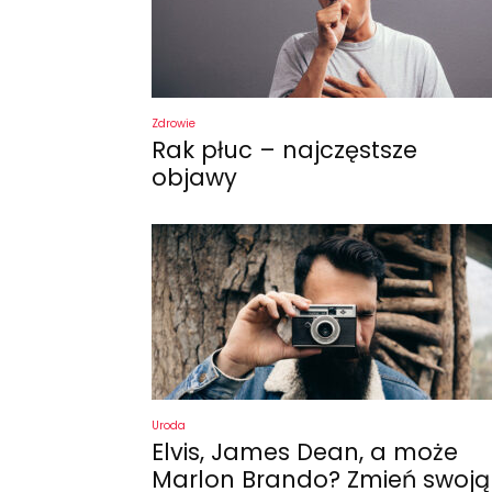
Zdrowie
Rak płuc – najczęstsze
objawy
Uroda
Elvis, James Dean, a może
Marlon Brando? Zmień swoją