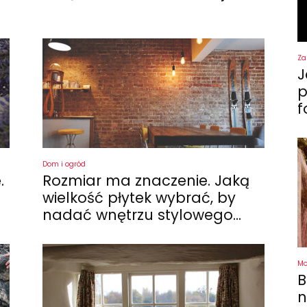
Za
J
p
f
Dom i ogród
.
Rozmiar ma znaczenie. Jaką
wielkość płytek wybrać, by
nadać wnętrzu stylowego...
M
B
n