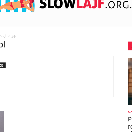
Lajf.org.pl
SlowLajf.org.pl
pl
ZE
M
P
r