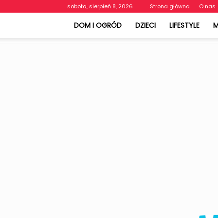
sobota, sierpień 8, 2026
Strona główna
O nas
DOM I OGRÓD
DZIECI
LIFESTYLE