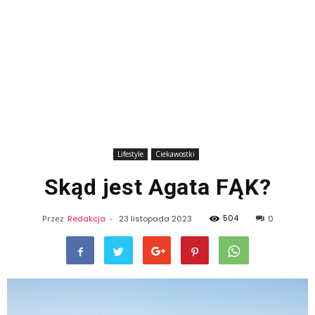
Lifestyle
Ciekawostki
Skąd jest Agata FĄK?
504
Przez
Redakcja
-
23 listopada 2023
0