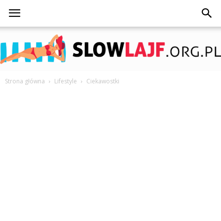
Strona główna
Lifestyle
Ciekawostki
SlowLajf.org.pl