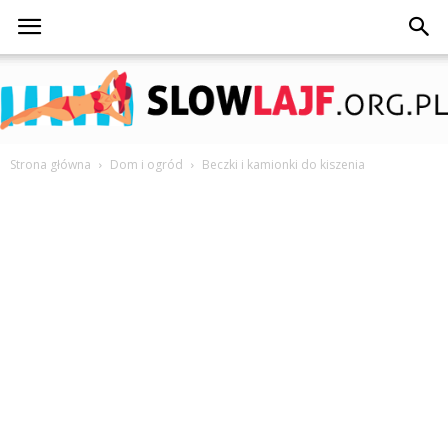
Strona główna
Dom i ogród
Beczki i kamionki do kiszenia
SlowLajf.org.pl