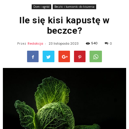
Dom i ogród
Beczki i kamionki do kiszenia
Ile się kisi kapustę w
beczce?
540
Przez
Redakcja
-
23 listopada 2023
0