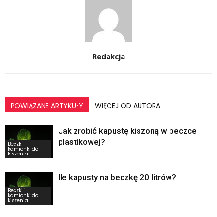
Redakcja
POWIĄZANE ARTYKUŁY
WIĘCEJ OD AUTORA
Jak zrobić kapustę kiszoną w beczce
plastikowej?
Beczki i
kamionki do
kiszenia
Ile kapusty na beczkę 20 litrów?
Beczki i
kamionki do
kiszenia