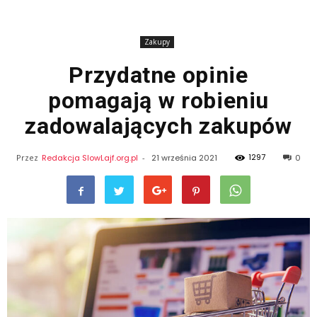
Zakupy
Przydatne opinie
pomagają w robieniu
zadowalających zakupów
1297
Przez
Redakcja SlowLajf.org.pl
-
21 września 2021
0