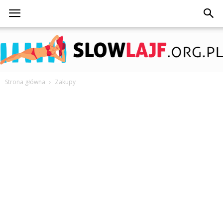
Strona główna
Zakupy
SlowLajf.org.pl