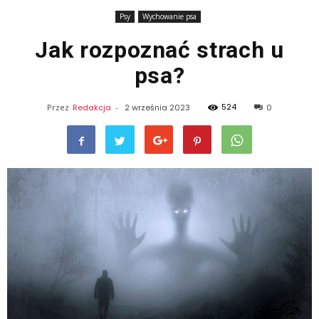
Psy
Wychowanie psa
Jak rozpoznać strach u
psa?
524
Przez
Redakcja
-
2 września 2023
0