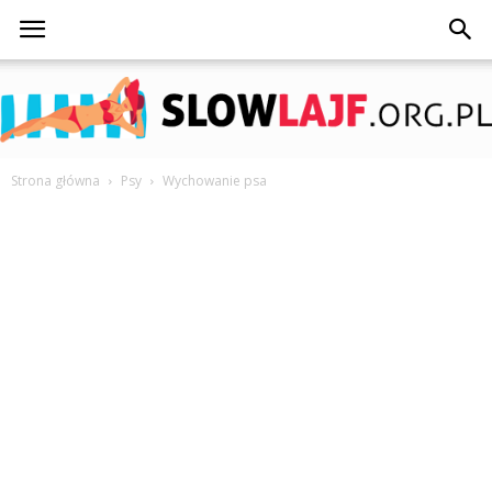
Strona główna
Psy
Wychowanie psa
SlowLajf.org.pl