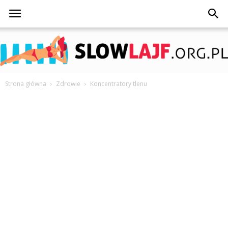
Strona główna
Zdrowie
Koncentratory tlenu
SlowLajf.org.pl