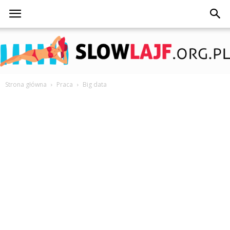
Strona główna
Praca
Big data
SlowLajf.org.pl