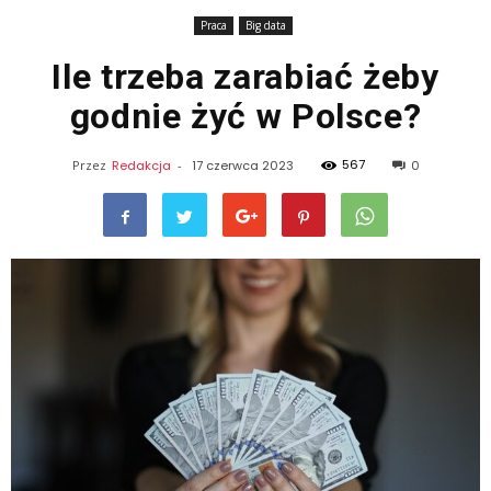
Praca
Big data
Ile trzeba zarabiać żeby
godnie żyć w Polsce?
567
Przez
Redakcja
-
17 czerwca 2023
0