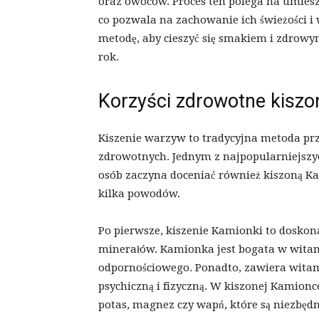
oraz owoców. Proces ten polega na umie
co pozwala na zachowanie ich świeżości i 
metodę, aby cieszyć się smakiem i zdrow
rok.
Korzyści zdrowotne kiszo
Kiszenie warzyw to tradycyjna metoda pr
zdrowotnych. Jednym z najpopularniejszyc
osób zaczyna doceniać również kiszoną Ka
kilka powodów.
Po pierwsze, kiszenie Kamionki to doskon
minerałów. Kamionka jest bogata w witami
odpornościowego. Ponadto, zawiera witami
psychiczną i fizyczną. W kiszonej Kamion
potas, magnez czy wapń, które są niezbęd