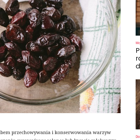
M
P
r
d
sobem przechowywania i konserwowania warzyw
Do