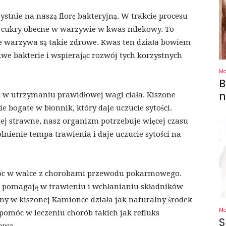
stnie na naszą florę bakteryjną. W trakcie procesu
ją cukry obecne w warzywie w kwas mlekowy. To
e warzywa są takie zdrowe. Kwas ten działa bowiem
iwe bakterie i wspierając rozwój tych korzystnych
M
B
n
 w utrzymaniu prawidłowej wagi ciała. Kiszone
e bogate w błonnik, który daje uczucie sytości.
iej strawne, nasz organizm potrzebuje więcej czasu
nienie tempa trawienia i daje uczucie sytości na
móc w walce z chorobami przewodu pokarmowego.
 pomagają w trawieniu i wchłanianiu składników
y w kiszonej Kamionce działa jak naturalny środek
M
pomóc w leczeniu chorób takich jak refluks
S