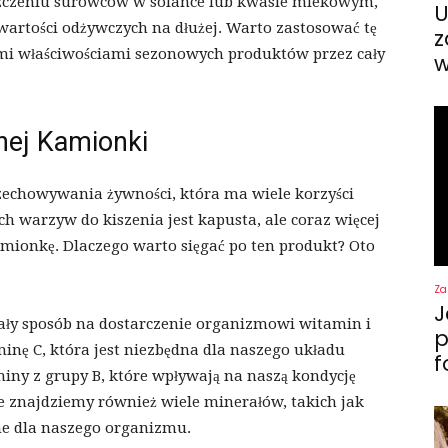
szczeniu surowców w solance lub kwasie mlekowym,
U
wartości odżywczych na dłużej. Warto zastosować tę
z
ymi właściwościami sezonowych produktów przez cały
w
nej Kamionki
zechowywania żywności, która ma wiele korzyści
h warzyw do kiszenia jest kapusta, ale coraz więcej
mionkę. Dlaczego warto sięgać po ten produkt? Oto
Za
J
ały sposób na dostarczenie organizmowi witamin i
p
nę C, która jest niezbędna dla naszego układu
f
ny z grupy B, które wpływają na naszą kondycję
ce znajdziemy również wiele minerałów, takich jak
ne dla naszego organizmu.