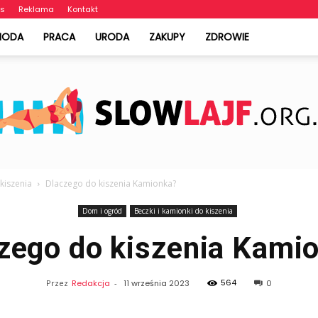
as
Reklama
Kontakt
MODA
PRACA
URODA
ZAKUPY
ZDROWIE
 kiszenia
Dlaczego do kiszenia Kamionka?
SlowLajf.org.pl
Dom i ogród
Beczki i kamionki do kiszenia
zego do kiszenia Kami
564
Przez
Redakcja
-
11 września 2023
0