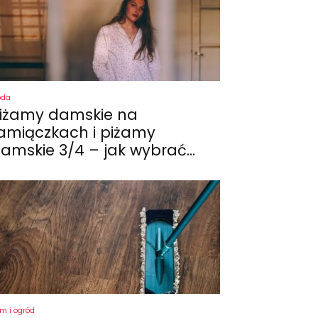
oda
iżamy damskie na
amiączkach i piżamy
amskie 3/4 – jak wybrać...
m i ogród