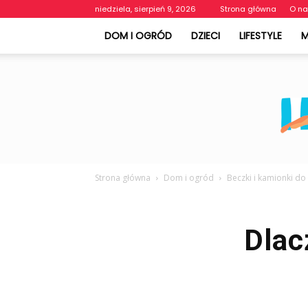
niedziela, sierpień 9, 2026
Strona główna
O n
DOM I OGRÓD
DZIECI
LIFESTYLE
Strona główna
Dom i ogród
Beczki i kamionki do
Dlac